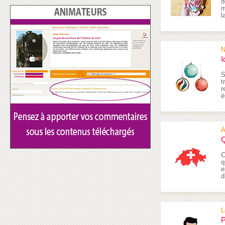
d
m
l
N
I
S
t
r
é
A
Q
C
q
e
d
L
P