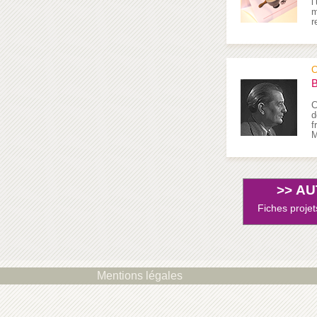
l
m
r
C
B
C
d
f
M
>>
AU
Fiches projet
Mentions légales