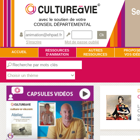
avec le soutien de votre
CONSEIL DÉPARTEMENTAL
Ok
S'inscrire
Mot de passe oublié
RESSOURCES
AUTRES
PROPOS
ACCUEIL
D'ANIMATION
RESSOURCES
VOS IDÉ
D
O
L
C
o
l