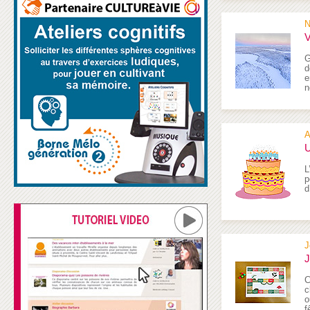
N
V
G
d
e
n
A
U
L
p
d
J
J
C
c
o
f