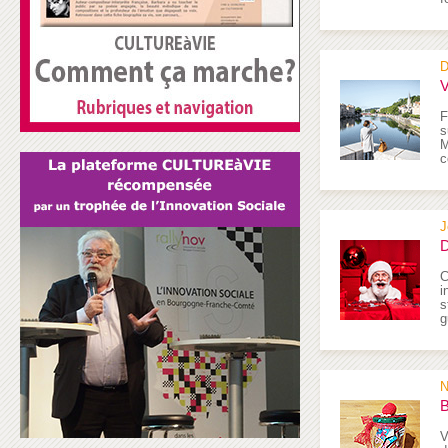
D
V
F
s
M
c
J
D
C
i
s
g
N
B
V