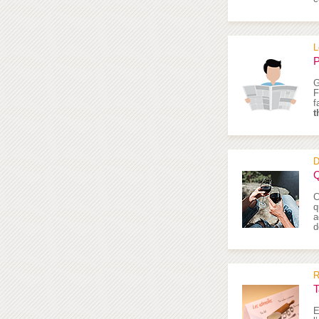
L
P
G
F
f
t
D
Q
C
q
a
d
R
T
E