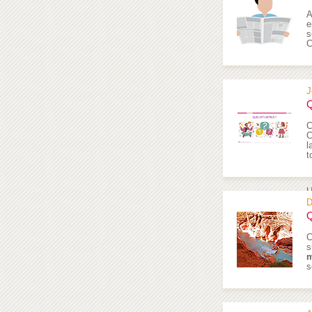
A
e
s
C
J
Q
C
C
l
t
U
D
Q
C
s
m
s