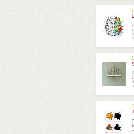
J
L
P
s
f
s
D
S
K
c
d
a
J
J
C
a
j
c