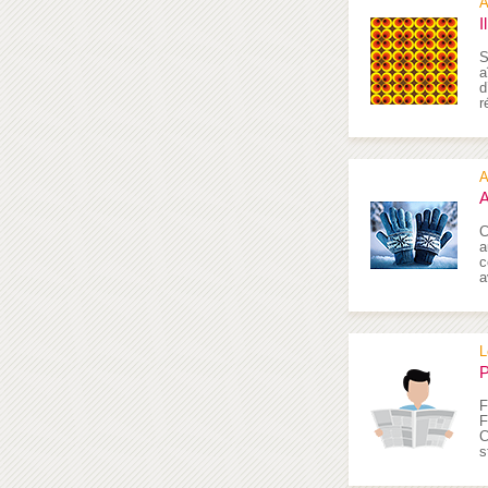
A
I
S
a
d
r
A
A
C
a
c
a
L
P
F
F
C
s