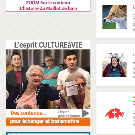
J
Q
C
C
d
g
L
U
P
l
G
«
A
Q
C
q
e
d