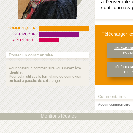
à l’ensemble d
sont fournies 
structure. 
intergénératio
COMMUNIQUER
Télécharger les
SE DIVERTIR
APPRENDRE
TÉLÉCHAR
PAR M
Poster un commentaire
TÉLÉCHAR
Pour poster un commentaire vous devez être
identifié.
DIRE
Pour cela, utilisez le formulaire de connexion
en haut à gauche de cette page.
Commentaires
Aucun commentaire : 
Mentions légales