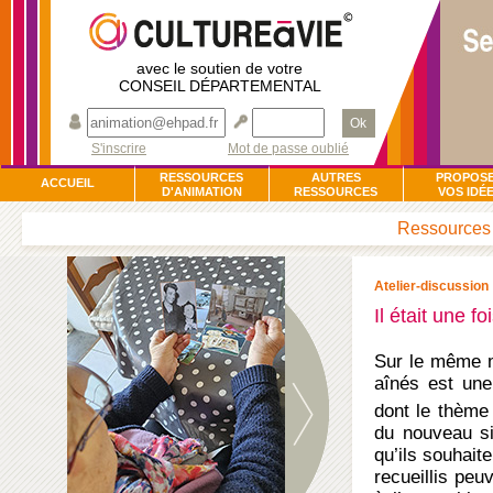
avec le soutien de votre
CONSEIL DÉPARTEMENTAL
Ok
S'inscrire
Mot de passe oublié
RESSOURCES
AUTRES
PROPOS
ACCUEIL
D'ANIMATION
RESSOURCES
VOS IDÉ
Ressources d
Atelier-discussion
Il était une 
Sur le même m
aînés est une
dont le thème 
du nouveau si
qu’ils souhait
recueillis peu