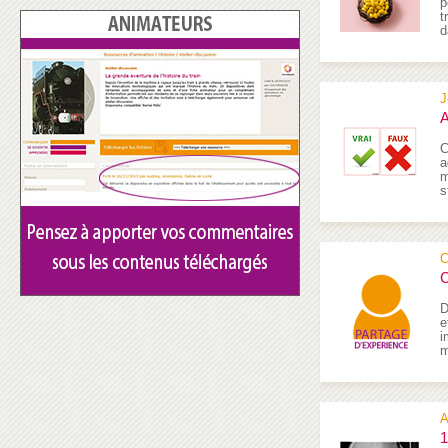
p
t
d
J
A
C
a
m
s
C
C
D
e
i
m
A
1