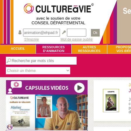
avec le soutien de votre
CONSEIL DÉPARTEMENTAL
Ok
S'inscrire
Mot de passe oublié
RESSOURCES
AUTRES
PROPOS
ACCUEIL
D'ANIMATION
RESSOURCES
VOS IDÉ
J
J
J
c
p
d