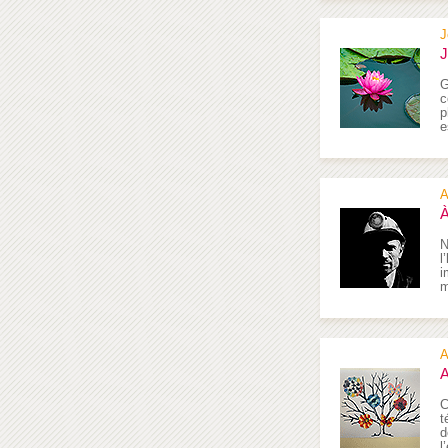
J
J
G
c
p
e
A
À
N
l
i
m
A
A
C
t
d
l