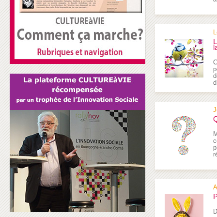
L
L
l
C
p
d
d
J
Q
M
c
p
r
A
P
D