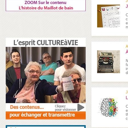
J
J
C
c
e
m
A
À
N
f
i
d
J
L
C
e
t
c