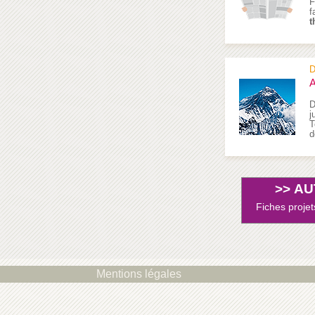
F
f
t
D
A
D
j
T
d
>>
AU
Fiches projet
Mentions légales