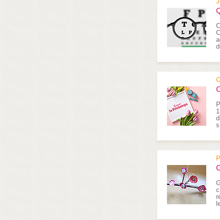
J
Q
C
C
a
d
O
C
P
1
d
s
P
C
G
c
r
l