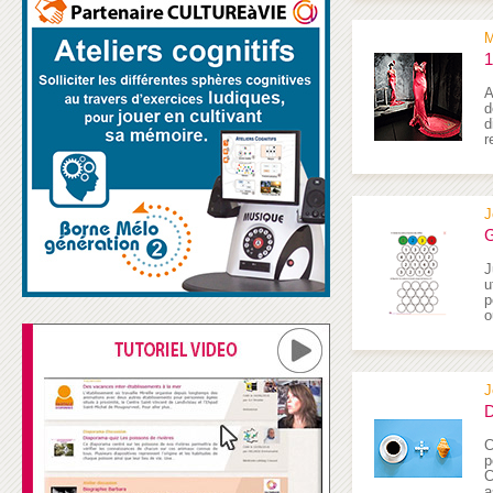
M
1
A
d
d
r
J
G
J
u
p
o
J
D
C
p
C
a