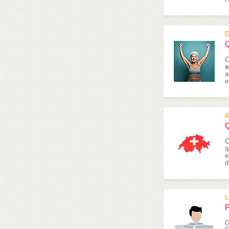
D
Q
C
s
a
e
A
Q
C
q
e
d
L
P
G