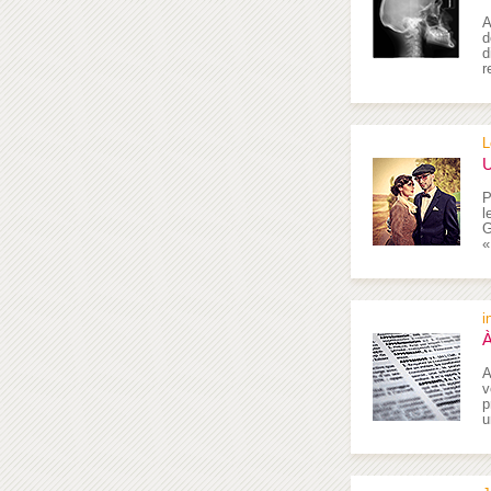
A
d
d
r
L
U
P
l
G
«
i
À
A
v
p
u