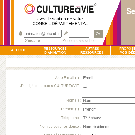
avec le soutien de votre
CONSEIL DÉPARTEMENTAL
Ok
S'inscrire
Mot de passe oublié
RESSOURCES
AUTRES
PROPOS
ACCUEIL
D'ANIMATION
RESSOURCES
VOS IDÉ
Votre E.mail (*) :
J'ai déjà contribué à CULTUREàVIE :
Nom (*) :
Prénom (*) :
Téléphone :
Nom de votre résidence :