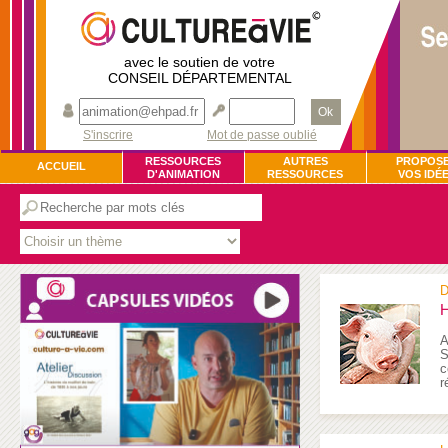
avec le soutien de votre
CONSEIL DÉPARTEMENTAL
Ok
S'inscrire
Mot de passe oublié
RESSOURCES
AUTRES
PROPOS
ACCUEIL
D'ANIMATION
RESSOURCES
VOS IDÉ
D
H
A
S
c
r