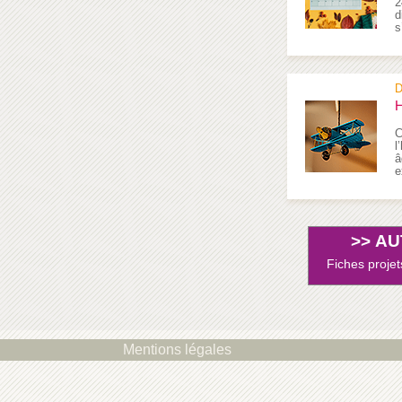
2
d
s
D
H
C
l
â
e
>>
AU
Fiches projet
Mentions légales