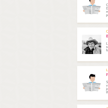
O
D
m
p
C
B
L
s
f
L
P
S
v
j
t