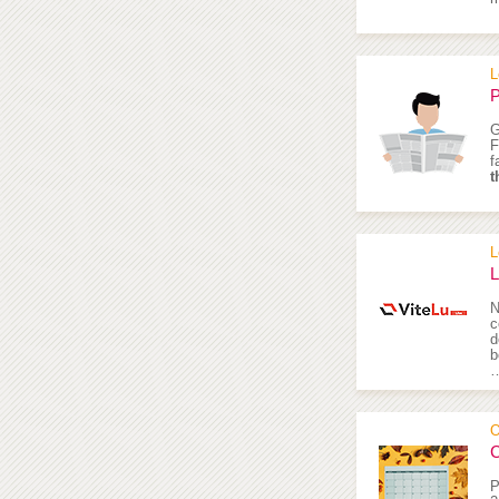
L
P
G
F
f
t
L
L
N
c
d
b
O
C
P