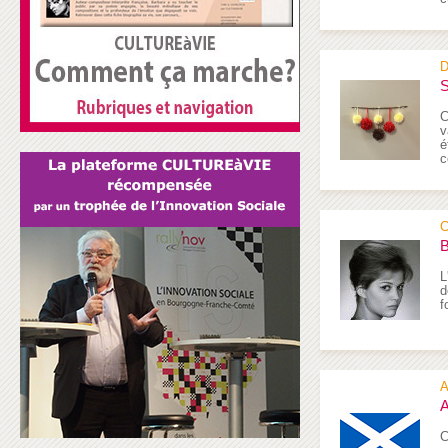
D
S
C
v
é
c
C
B
L
d
f
A
A
C