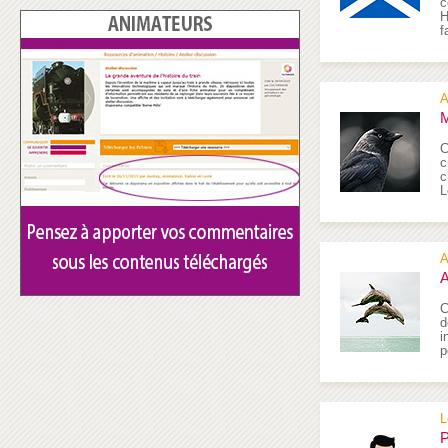
c
H
f
A
M
C
c
c
L
A
A
C
d
i
p
L
P