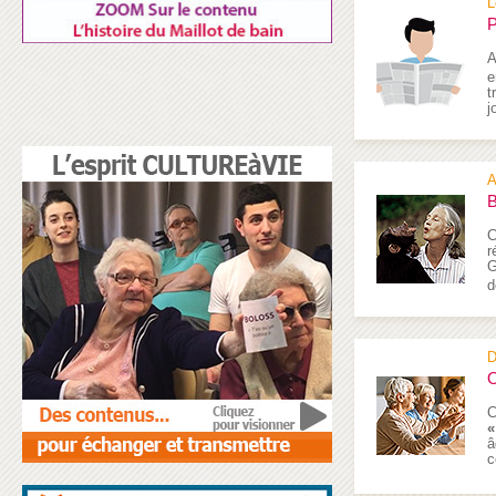
L
P
A
e
t
j
A
B
C
r
G
d
D
O
C
«
â
c