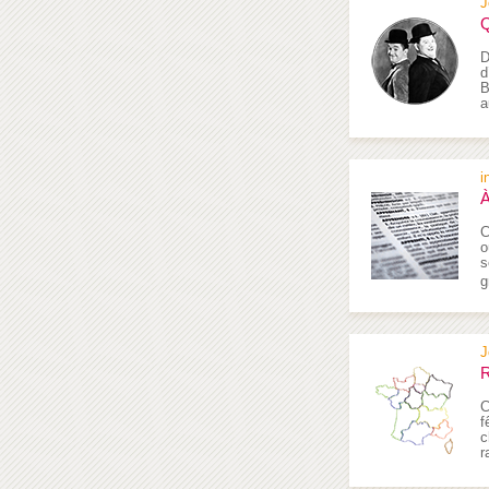
J
Q
D
d
B
a
i
À
C
o
s
g
J
R
C
f
c
r