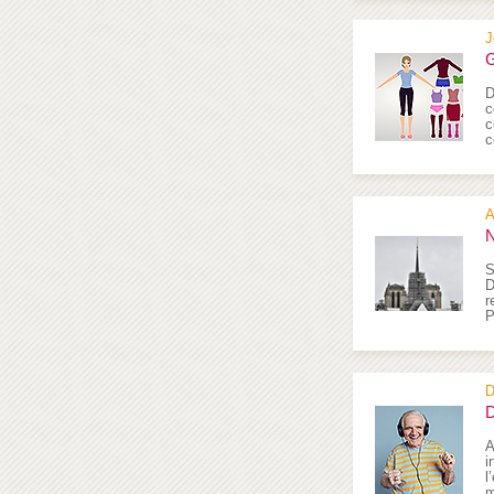
J
G
D
c
c
c
A
N
S
D
r
P
D
D
A
i
l
m