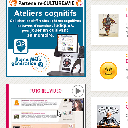
L
L
C
d
q
l
C
D
À
l
d
s
J
Q
C
a
l
c