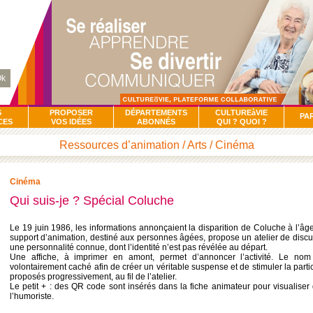
k
S
PROPOSER
DÉPARTEMENTS
CULTUREàVIE
PA
CES
VOS IDÉES
ABONNÉS
QUI ? QUOI ?
Ressources d’animation / Arts / Cinéma
Cinéma
Qui suis-je ? Spécial Coluche
Le 19 juin 1986, les informations annonçaient la disparition de Coluche à l’
support d’animation, destiné aux personnes âgées, propose un atelier de discuss
une personnalité connue, dont l’identité n’est pas révélée au départ.
Une affiche, à imprimer en amont, permet d’annoncer l’activité. Le nom
volontairement caché afin de créer un véritable suspense et de stimuler la parti
proposés progressivement, au fil de l’atelier.
Le petit + : des QR code sont insérés dans la fiche animateur pour visualise
l’humoriste.