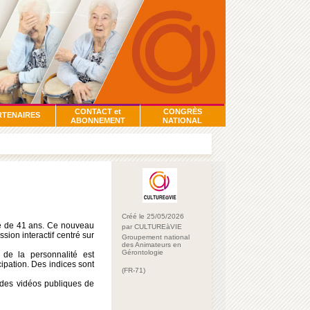
CONTACT et
CONGRÈS
RTENAIRES
ABONNEMENT
NATIONAL
Créé le 25/05/2026
âge de 41 ans. Ce nouveau
par CULTUREàVIE
ion interactif centré sur
Groupement national
des Animateurs en
Gérontologie
 de la personnalité est
cipation. Des indices sont
(FR-71)
r des vidéos publiques de