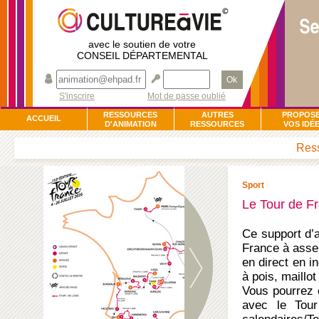
avec le soutien de votre
CONSEIL DÉPARTEMENTAL
Ok
S'inscrire
Mot de passe oublié
RESSOURCES
AUTRES
PROPOS
ACCUEIL
D'ANIMATION
RESSOURCES
VOS IDÉ
Ress
Sport
Le Tour de F
Ce support d’
France à asse
en direct en i
à pois, maillo
Vous pourrez c
avec le Tour