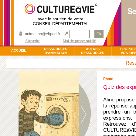
avec le soutien de votre
CONSEIL DÉPARTEMENTAL
Ok
S'inscrire
Mot de passe oublié
RESSOURCES
AUTRES
PROPOS
ACCUEIL
D'ANIMATION
RESSOURCES
VOS IDÉ
Ress
Photo
Quiz des expr
Aline propose 
la réponse app
prendre un t
expressions.
Retrouvez d
CULTUREàVIE,