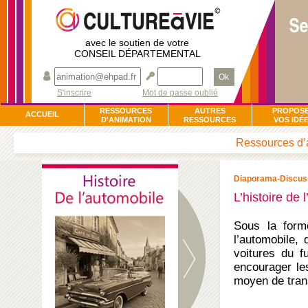
avec le soutien de votre
CONSEIL DÉPARTEMENTAL
Ok
S'inscrire
Mot de passe oublié
RESSOURCES
AUTRES
PROPOS
ACCUEIL
D'ANIMATION
RESSOURCES
VOS IDÉ
Ressources d’a
Diaporama-Discus
L’histoire de 
Sous la forme
l’automobile, 
voitures du f
encourager le
moyen de tran