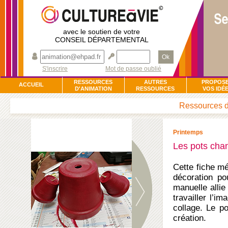
avec le soutien de votre
CONSEIL DÉPARTEMENTAL
Ok
S'inscrire
Mot de passe oublié
RESSOURCES
AUTRES
PROPOS
ACCUEIL
D'ANIMATION
RESSOURCES
VOS IDÉ
Ressources d’
Printemps
Les pots cha
Cette fiche m
décoration pou
manuelle allie
travailler l’i
collage. Le po
création.