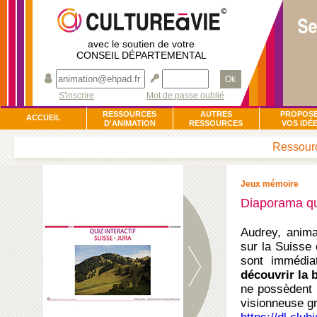
avec le soutien de votre
CONSEIL DÉPARTEMENTAL
Ok
S'inscrire
Mot de passe oublié
RESSOURCES
AUTRES
PROPOS
ACCUEIL
D'ANIMATION
RESSOURCES
VOS IDÉ
Ressourc
Jeux mémoire
Diaporama qui
Audrey, anima
sur la Suisse 
sont immédi
découvrir la 
ne possèdent p
visionneuse gra