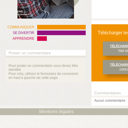
COMMUNIQUER
Télécharger les
SE DIVERTIR
APPRENDRE
TÉLÉCHAR
PAR M
Poster un commentaire
TÉLÉCHAR
Pour poster un commentaire vous devez être
identifié.
DIRE
Pour cela, utilisez le formulaire de connexion
en haut à gauche de cette page.
Commentaires
Aucun commentaire : 
Mentions légales