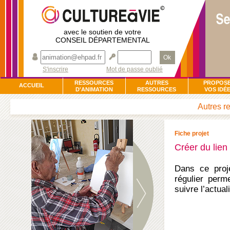
avec le soutien de votre
CONSEIL DÉPARTEMENTAL
Ok
S'inscrire
Mot de passe oublié
RESSOURCES
AUTRES
PROPOS
ACCUEIL
D'ANIMATION
RESSOURCES
VOS IDÉ
Autres re
Fiche projet
Créer du lien 
Dans ce proje
régulier perm
suivre l’actual