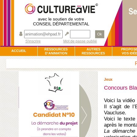
avec le soutien de votre
CONSEIL DÉPARTEMENTAL
Ok
S'inscrire
Mot de passe oublié
RESSOURCES
AUTRES
PROPOS
ACCUEIL
D'ANIMATION
RESSOURCES
VOS IDÉ
Jeux
Concours Bla
Voici la vidéo
Il s'agit de 
Vaucluse.
Voici le text
après le monta
La démarche d