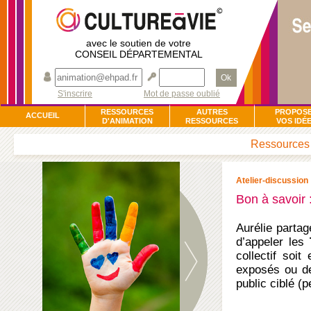
avec le soutien de votre
CONSEIL DÉPARTEMENTAL
Ok
S'inscrire
Mot de passe oublié
RESSOURCES
AUTRES
PROPOS
ACCUEIL
D'ANIMATION
RESSOURCES
VOS IDÉ
Ressources d
Atelier-discussion
Bon à savoir 
Aurélie partag
d’appeler les
collectif soit
exposés ou de
public ciblé (