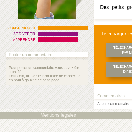
Des petits gr
collectif.
COMMUNIQUER
Vous pourrez
Télécharger les
SE DIVERTIR
recherche « B
APPRENDRE
TÉLÉCHAR
PAR M
Poster un commentaire
TÉLÉCHAR
Pour poster un commentaire vous devez être
identifié.
DIRE
Pour cela, utilisez le formulaire de connexion
en haut à gauche de cette page.
Commentaires
Aucun commentaire : 
Mentions légales