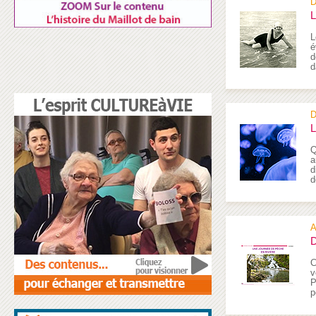
D
L
L
é
d
d
D
L
Q
a
d
d
A
D
C
v
P
p