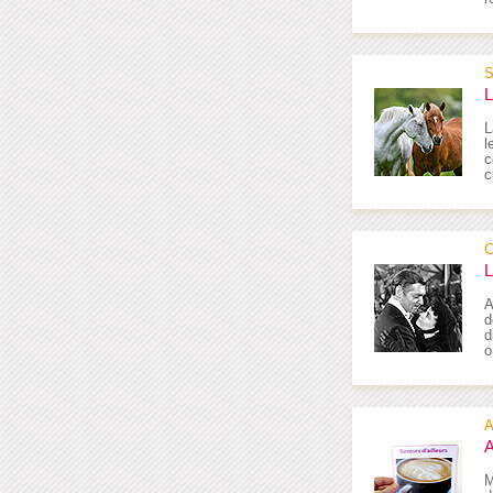
S
L
L
l
c
c
C
L
A
d
d
o
A
A
M