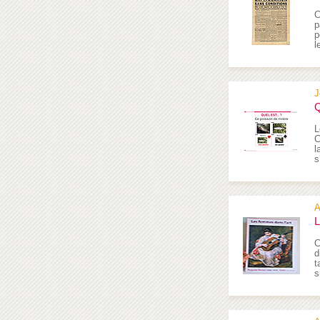
C
p
p
l
J
Q
L
C
l
s
A
L
C
d
t
s