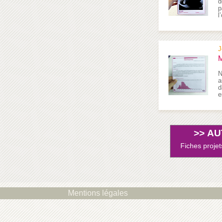
d
p
l
J
M
N
a
d
e
>>
AU
Fiches projet
Mentions légales