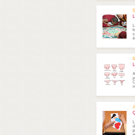
D
L
L
b
s
é
D
L
A
p
C
m
J
Q
L
d
p
r