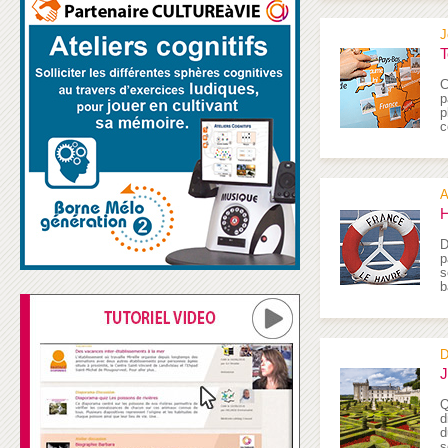
J
T
C
p
p
c
A
H
D
p
s
b
D
J
Q
d
d
s