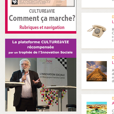
D
L
R
C
c
c
D
L
A
d
m
d
D
A
C