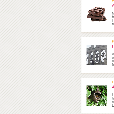
A
A
M
f
l
t
P
H
A
e
t
f
D
A
L
l
m
E