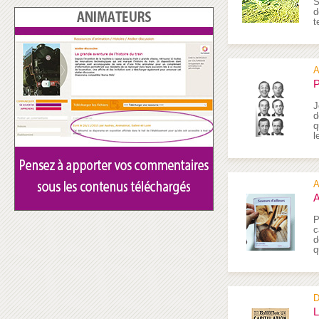
S
d
t
A
P
J
d
q
l
A
A
P
c
d
q
D
L