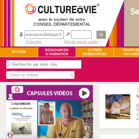
avec le soutien de votre
CONSEIL DÉPARTEMENTAL
Ok
S'inscrire
Mot de passe oublié
RESSOURCES
AUTRES
PROPOS
ACCUEIL
D'ANIMATION
RESSOURCES
VOS IDÉ
J
M
D
l
c
s