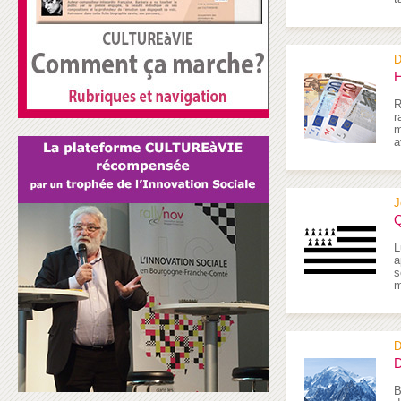
D
H
R
r
m
a
J
Q
L
a
s
m
D
D
B