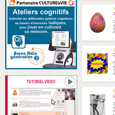
J
J
C
a
A
P
J
D
P
p
2
d
S
L
C
o
f
t