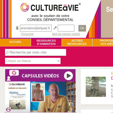
avec le soutien de votre
CONSEIL DÉPARTEMENTAL
Ok
S'inscrire
Mot de passe oublié
RESSOURCES
AUTRES
PROPOS
ACCUEIL
D'ANIMATION
RESSOURCES
VOS IDÉ
D
D
M
s
C
l