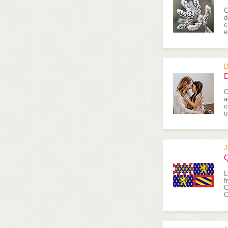
C
d
c
e
D
D
C
a
c
u
J
Q
L
f
C
C