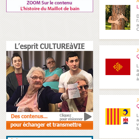
A
L
D
l
a
C
J
Q
L
a
d
à
J
Q
L
a
v
f