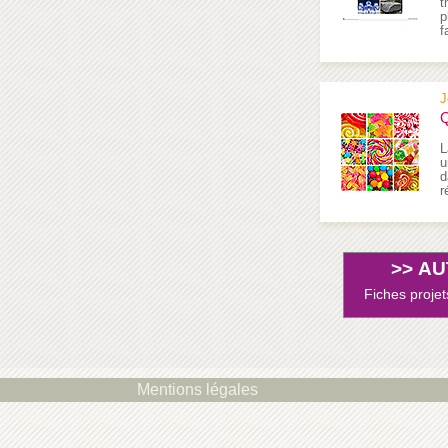
t
p
f
J
Q
L
u
d
r
>>
AU
Fiches projet
Mentions légales