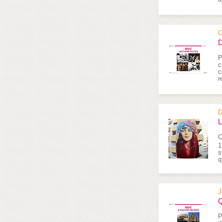
C
D
P
c
c
r
D
L
C
1
s
q
J
Q
P