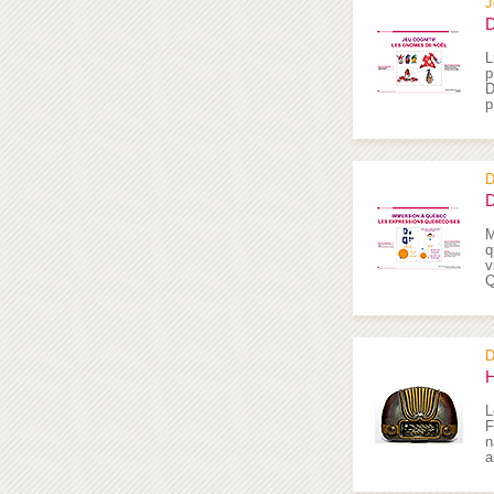
J
D
L
p
D
p
D
D
M
q
v
Q
D
H
L
F
n
a