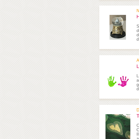
N
H
S
d
d
d
A
L
L
a
g
d
D
T
C
C
I
a