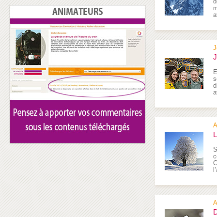
d
m
a
J
J
E
s
d
a
A
L
S
c
C
l
A
D